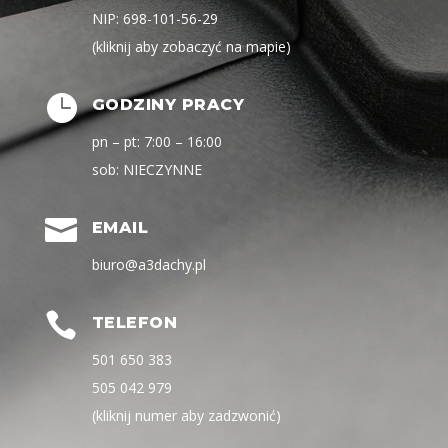
NIP: 698-101-56-29
(kliknij aby zobaczyć na mapie)

GODZINY PRACY
pn – pt: 7:00 – 16:00
sob: NIECZYNNE

EMAIL
biuro@a3dachy.pl

TELEFON
501 650 383
505 042 979
(kliknij numer aby zadzwonić)