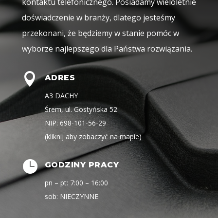
kontaktu telefonicznego. Posiadamy wieloletnie
doświadczenie w branży, dlatego jesteśmy
przekonani, że będziemy w stanie pomóc w
wyborze najlepszego dla Państwa rozwiązania.

ADRES
A3 DACHY
Śrem, ul. Gostyńska 52
NIP: 698-101-56-29
(kliknij aby zobaczyć na mapie)

GODZINY PRACY
pn – pt: 7:00 – 16:00
sob: NIECZYNNE